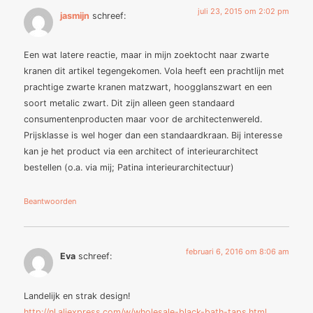
juli 23, 2015 om 2:02 pm
jasmijn
schreef:
Een wat latere reactie, maar in mijn zoektocht naar zwarte
kranen dit artikel tegengekomen. Vola heeft een prachtlijn met
prachtige zwarte kranen matzwart, hoogglanszwart en een
soort metalic zwart. Dit zijn alleen geen standaard
consumentenproducten maar voor de architectenwereld.
Prijsklasse is wel hoger dan een standaardkraan. Bij interesse
kan je het product via een architect of interieurarchitect
bestellen (o.a. via mij; Patina interieurarchitectuur)
Beantwoorden
februari 6, 2016 om 8:06 am
Eva
schreef:
Landelijk en strak design!
http://nl.aliexpress.com/w/wholesale-black-bath-taps.html