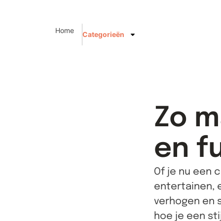
Home
Categorieën
Zo ma
en f
Of je nu een 
entertainen, 
verhogen en so
hoe je een sti