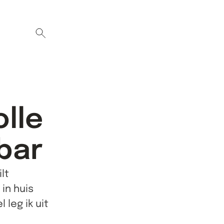
olle
bar
lt
in huis
 leg ik uit