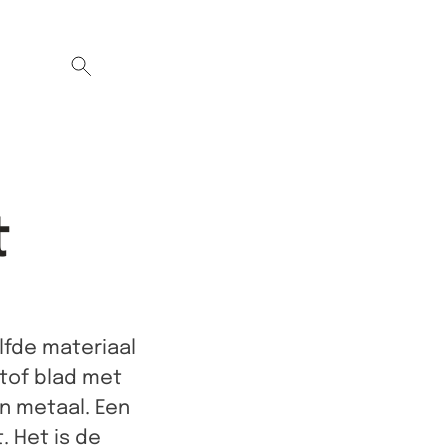
t
lfde materiaal
tof blad met
en metaal. Een
. Het is de